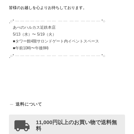
皆様のお越しを心よりお待ちしております。
˳
*
*
◌
┈
┈
┈
┈
┈
┈
┈
┈
┈
┈
┈
┈
┈
┈
┈
┈
◌
あべのハルカス近鉄本店
5/13（水）〜 5/19（火）
■タワー館4階サロンドゲート内イベントスペース
■午前10時〜午後8時
˳
*
*
◌
┈
┈
┈
┈
┈
┈
┈
┈
┈
┈
┈
┈
┈
┈
┈
┈
◌
送料について
11,000円以上のお買い物で送料無
料